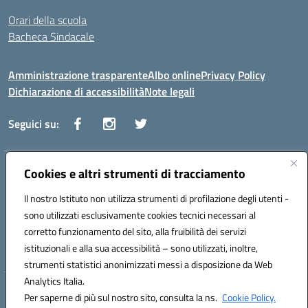
Orari della scuola
Bacheca Sindacale
Amministrazione trasparente
Albo online
Privacy Policy
Dichiarazione di accessibilità
Note legali
Seguici su:
Indirizzo:
Cookies e altri strumenti di tracciamento
Via Vaccari n.5 e Via Falcone n.20 - 91025 Marsala
Centralino:
09231928988
Email:
tppm03000q@istruzione.it
Il nostro Istituto non utilizza strumenti di profilazione degli utenti -
Posta elettronica certificata (PEC):
tppm03000q@pec.istruzione.it
sono utilizzati esclusivamente cookies tecnici necessari al
Codice fiscale: 82004490817
corretto funzionamento del sito, alla fruibilità dei servizi
Codice meccanografico:
TPPM03000Q
istituzionali e alla sua accessibilità – sono utilizzati, inoltre,
strumenti statistici anonimizzati messi a disposizione da Web
Analytics Italia.
Hosting & Powered by 3D Solution S.r.l.
Per saperne di più sul nostro sito, consulta la ns.
Cookie Policy.