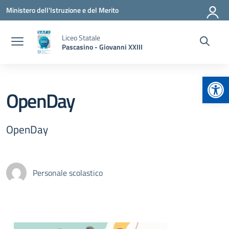
Vai ai contenuti
Vai al menu di navigazione
Vai al footer
Ministero dell'Istruzione e del Merito
Liceo Statale
Pascasino - Giovanni XXIII
Apr
OpenDay
OpenDay
Personale scolastico