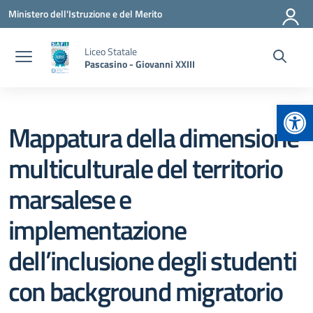
Vai ai contenuti
Vai al menu di navigazione
Vai al footer
Ministero dell'Istruzione e del Merito
Liceo Statale
Pascasino - Giovanni XXIII
Apr
Mappatura della dimensione
multiculturale del territorio
marsalese e
implementazione
dell’inclusione degli studenti
con background migratorio