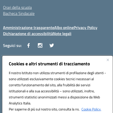
Orari della scuola
Bacheca Sindacale
Amministrazione trasparente
Albo online
Privacy Policy
Dichiarazione di accessibilità
Note legali
Seguici su:
Indirizzo:
Cookies e altri strumenti di tracciamento
Via Vaccari n.5 e Via Falcone n.20 - 91025 Marsala
Centralino:
09231928988
Email:
tppm03000q@istruzione.it
Il nostro Istituto non utilizza strumenti di profilazione degli utenti -
Posta elettronica certificata (PEC):
tppm03000q@pec.istruzione.it
sono utilizzati esclusivamente cookies tecnici necessari al
Codice fiscale: 82004490817
corretto funzionamento del sito, alla fruibilità dei servizi
Codice meccanografico:
TPPM03000Q
istituzionali e alla sua accessibilità – sono utilizzati, inoltre,
strumenti statistici anonimizzati messi a disposizione da Web
Analytics Italia.
Hosting & Powered by 3D Solution S.r.l.
Per saperne di più sul nostro sito, consulta la ns.
Cookie Policy.