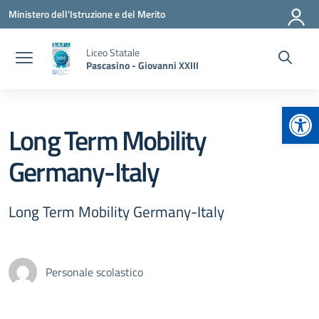
Vai ai contenuti
Vai al menu di navigazione
Vai al footer
Ministero dell'Istruzione e del Merito
Liceo Statale
Pascasino - Giovanni XXIII
Apr
Long Term Mobility
Germany-Italy
Long Term Mobility Germany-Italy
Personale scolastico