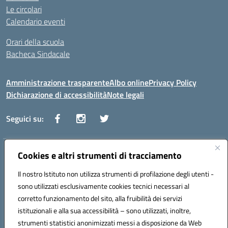
Le circolari
Calendario eventi
Orari della scuola
Bacheca Sindacale
Amministrazione trasparente
Albo online
Privacy Policy
Dichiarazione di accessibilità
Note legali
Seguici su:
Indirizzo:
Cookies e altri strumenti di tracciamento
Via Vaccari n.5 e Via Falcone n.20 - 91025 Marsala
Centralino:
09231928988
Email:
tppm03000q@istruzione.it
Il nostro Istituto non utilizza strumenti di profilazione degli utenti -
Posta elettronica certificata (PEC):
tppm03000q@pec.istruzione.it
sono utilizzati esclusivamente cookies tecnici necessari al
Codice fiscale: 82004490817
corretto funzionamento del sito, alla fruibilità dei servizi
Codice meccanografico:
TPPM03000Q
istituzionali e alla sua accessibilità – sono utilizzati, inoltre,
strumenti statistici anonimizzati messi a disposizione da Web