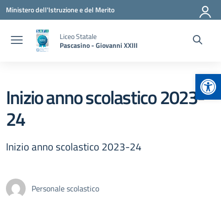
Vai ai contenuti
Vai al menu di navigazione
Vai al footer
Ministero dell'Istruzione e del Merito
Liceo Statale
Pascasino - Giovanni XXIII
Apr
Inizio anno scolastico 2023-
24
Inizio anno scolastico 2023-24
Personale scolastico