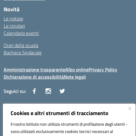
Novità
Le notizie
Le circolari
Calendario eventi
Orari della scuola
Bacheca Sindacale
Amministrazione trasparente
Albo online
Privacy Policy
Dichiarazione di accessibilità
Note legali
Seguici su:
Indirizzo:
Cookies e altri strumenti di tracciamento
Via Vaccari n.5 e Via Falcone n.20 - 91025 Marsala
Centralino:
09231928988
Email:
tppm03000q@istruzione.it
Il nostro Istituto non utilizza strumenti di profilazione degli utenti -
Posta elettronica certificata (PEC):
tppm03000q@pec.istruzione.it
sono utilizzati esclusivamente cookies tecnici necessari al