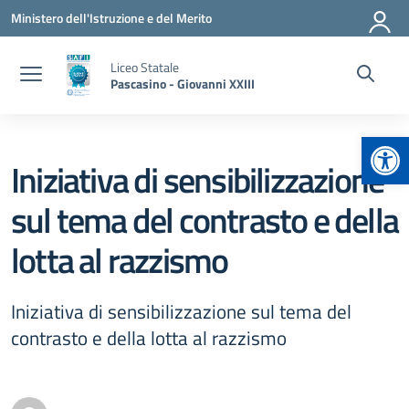
Vai ai contenuti
Vai al menu di navigazione
Vai al footer
Ministero dell'Istruzione e del Merito
Liceo Statale
Pascasino - Giovanni XXIII
Apr
Iniziativa di sensibilizzazione
sul tema del contrasto e della
lotta al razzismo
Iniziativa di sensibilizzazione sul tema del
contrasto e della lotta al razzismo