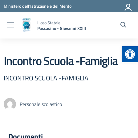
Vai ai contenuti
Vai al menu di navigazione
Vai al footer
Ministero dell'Istruzione e del Merito
Liceo Statale
Pascasino - Giovanni XXIII
Apr
Incontro Scuola -Famiglia
INCONTRO SCUOLA -FAMIGLIA
Personale scolastico
Documenti