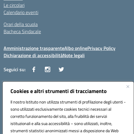
Le circolari
Calendario eventi
Orari della scuola
Bacheca Sindacale
Amministrazione trasparente
Albo online
Privacy Policy
Dichiarazione di accessibilità
Note legali
Seguici su:
Indirizzo:
Cookies e altri strumenti di tracciamento
Via Vaccari n.5 e Via Falcone n.20 - 91025 Marsala
Centralino:
09231928988
Email:
tppm03000q@istruzione.it
Il nostro Istituto non utilizza strumenti di profilazione degli utenti -
Posta elettronica certificata (PEC):
tppm03000q@pec.istruzione.it
sono utilizzati esclusivamente cookies tecnici necessari al
Codice fiscale: 82004490817
corretto funzionamento del sito, alla fruibilità dei servizi
Codice meccanografico:
TPPM03000Q
istituzionali e alla sua accessibilità – sono utilizzati, inoltre,
strumenti statistici anonimizzati messi a disposizione da Web