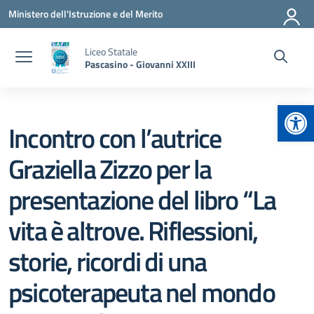
Vai ai contenuti
Vai al menu di navigazione
Vai al footer
Ministero dell'Istruzione e del Merito
Liceo Statale
Pascasino - Giovanni XXIII
Apr
Incontro con l’autrice
Graziella Zizzo per la
presentazione del libro “La
vita è altrove. Riflessioni,
storie, ricordi di una
psicoterapeuta nel mondo