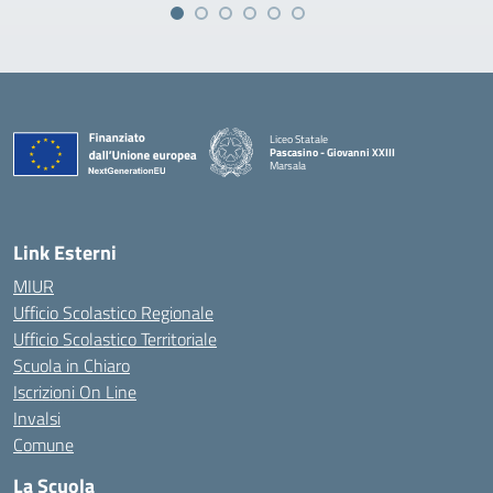
Liceo Statale
Pascasino - Giovanni XXIII
Marsala
— Visita la pagina iniziale della scuola
Link Esterni
MIUR
Ufficio Scolastico Regionale
Ufficio Scolastico Territoriale
Scuola in Chiaro
Iscrizioni On Line
Invalsi
Comune
La Scuola