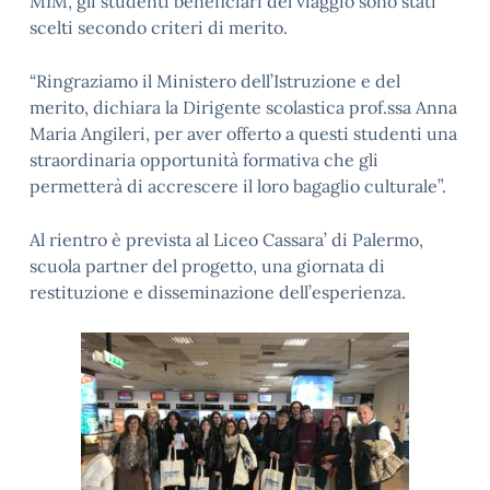
MIM, gli studenti beneficiari del viaggio sono stati
scelti secondo criteri di merito.
“Ringraziamo il Ministero dell’Istruzione e del
merito, dichiara la Dirigente scolastica prof.ssa Anna
Maria Angileri, per aver offerto a questi studenti una
straordinaria opportunità formativa che gli
permetterà di accrescere il loro bagaglio culturale”.
Al rientro è prevista al Liceo Cassara’ di Palermo,
scuola partner del progetto, una giornata di
restituzione e disseminazione dell’esperienza.