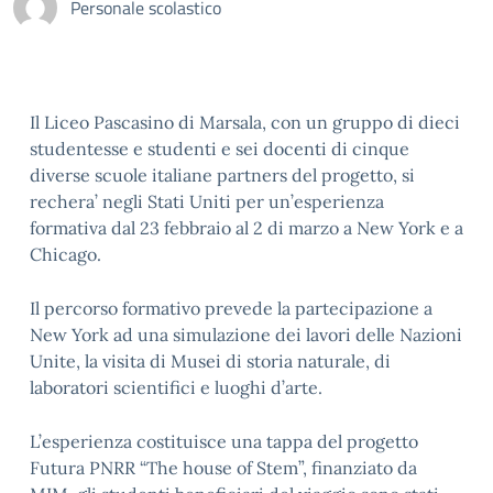
Personale scolastico
Il Liceo Pascasino di Marsala, con un gruppo di dieci
studentesse e studenti e sei docenti di cinque
diverse scuole italiane partners del progetto, si
rechera’ negli Stati Uniti per un’esperienza
formativa dal 23 febbraio al 2 di marzo a New York e a
Chicago.
Il percorso formativo prevede la partecipazione a
New York ad una simulazione dei lavori delle Nazioni
Unite, la visita di Musei di storia naturale, di
laboratori scientifici e luoghi d’arte.
L’esperienza costituisce una tappa del progetto
Futura PNRR “The house of Stem”, finanziato da