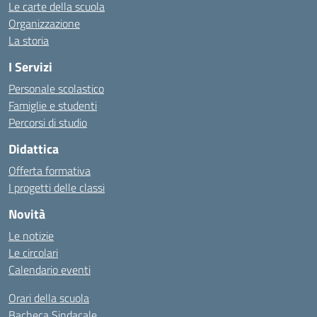
Le carte della scuola
Organizzazione
La storia
I Servizi
Personale scolastico
Famiglie e studenti
Percorsi di studio
Didattica
Offerta formativa
I progetti delle classi
Novità
Le notizie
Le circolari
Calendario eventi
Orari della scuola
Bacheca Sindacale