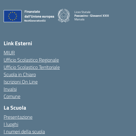
Liceo Statale
Pascasino - Giovanni XXIII
Marsala
— Visita la pagina iniziale della scuola
Link Esterni
MIUR
Ufficio Scolastico Regionale
Ufficio Scolastico Territoriale
Scuola in Chiaro
Iscrizioni On Line
Invalsi
Comune
La Scuola
Presentazione
I luoghi
I numeri della scuola