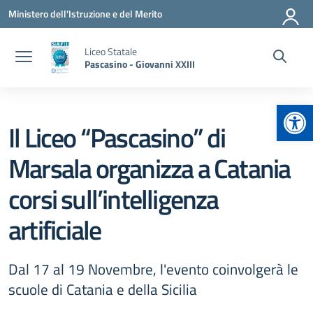
Vai ai contenuti
Vai al menu di navigazione
Vai al footer
Ministero dell'Istruzione e del Merito
Liceo Statale
Pascasino - Giovanni XXIII
Apr
Il Liceo “Pascasino” di
Marsala organizza a Catania
corsi sull’intelligenza
artificiale
Dal 17 al 19 Novembre, l'evento coinvolgerà le
scuole di Catania e della Sicilia