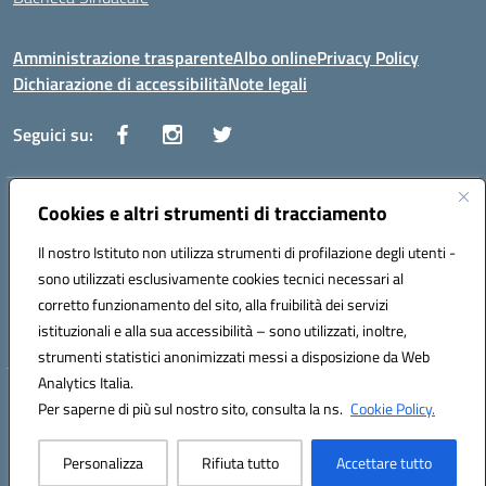
Amministrazione trasparente
Albo online
Privacy Policy
Dichiarazione di accessibilità
Note legali
Seguici su:
Indirizzo:
Cookies e altri strumenti di tracciamento
Via Vaccari n.5 e Via Falcone n.20 - 91025 Marsala
Centralino:
09231928988
Email:
tppm03000q@istruzione.it
Il nostro Istituto non utilizza strumenti di profilazione degli utenti -
Posta elettronica certificata (PEC):
tppm03000q@pec.istruzione.it
sono utilizzati esclusivamente cookies tecnici necessari al
Codice fiscale: 82004490817
corretto funzionamento del sito, alla fruibilità dei servizi
Codice meccanografico:
TPPM03000Q
istituzionali e alla sua accessibilità – sono utilizzati, inoltre,
strumenti statistici anonimizzati messi a disposizione da Web
Analytics Italia.
Hosting & Powered by 3D Solution S.r.l.
Per saperne di più sul nostro sito, consulta la ns.
Cookie Policy.
Concept & Design by Designers Italia
Personalizza
Rifiuta tutto
Accettare tutto