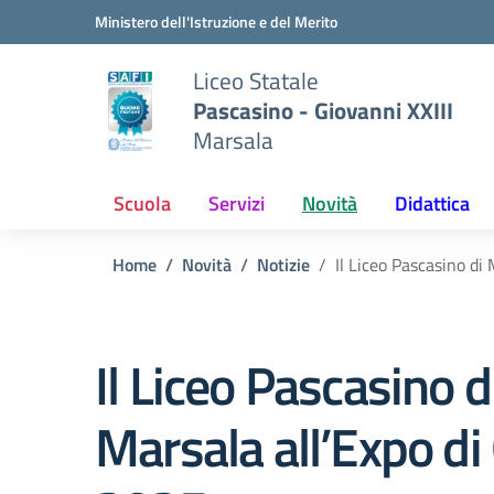
Vai ai contenuti
Vai al menu di navigazione
Vai al footer
Ministero dell'Istruzione e del Merito
Liceo Statale
Pascasino - Giovanni XXIII
Marsala
Scuola
Servizi
Novità
Didattica
Home
Novità
Notizie
Il Liceo Pascasino di
Il Liceo Pascasino d
Marsala all’Expo di