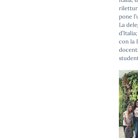
rilettu
pone l’
La dele
d’Itali
con la 
docenti
student