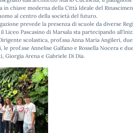
ra in chiave moderna della Città Ideale del Rinascime
uomo al centro della società del futuro.
gazione prevede la presenza di scuole da diverse Reg
a; il Liceo Pascasino di Marsala sta partecipando all’iniz
Dirigente scolastica, prof.ssa Anna Maria Angileri, due
, le prof.sse Annelise Galfano e Rossella Nocera e du
i, Giorgia Arena e Gabriele Di Dia.