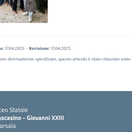
o:
17.04.2025
-
Revisione:
17.04.2025
ove diversamente specificato, questo articolo è stato rilasciato sott
ceo Statale
scasino - Giovanni XXIII
arsala