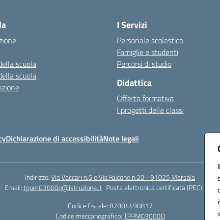
Visita la pagina iniziale della scuola
la
I Servizi
zione
Personale scolastico
Famiglie e studenti
della scuola
Percorsi di studio
della scuola
Didattica
azione
Offerta formativa
I progetti delle classi
cy
Dichiarazione di accessibilità
Note legali
Indirizzo:
Via Vaccari n.5 e Via Falcone n.20 - 91025 Marsala
8
Email:
tppm03000q@istruzione.it
Posta elettronica certificata (PEC):
tppm
Codice fiscale: 82004490817
Codice meccanografico:
TPPM03000Q