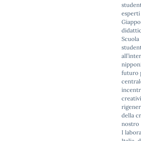
student
esperti
Giappon
didatti
Scuola
student
all’int
nipponi
futuro 
central
incentr
creativ
rigener
della c
nostro
I labor
Italia,