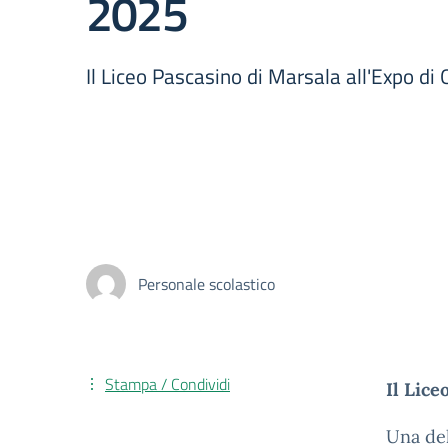
2025
Il Liceo Pascasino di Marsala all'Expo d
Personale scolastico
Stampa / Condividi
Il Lic
Una del