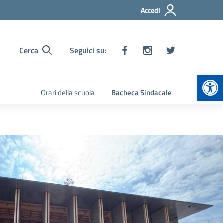
Accedi
Cerca
Seguici su:
Apr
Orari della scuola
Bacheca Sindacale