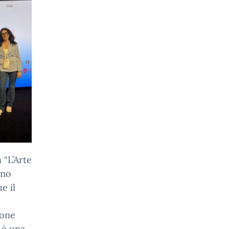
 “L’Arte
imo
e il
ione
e è una