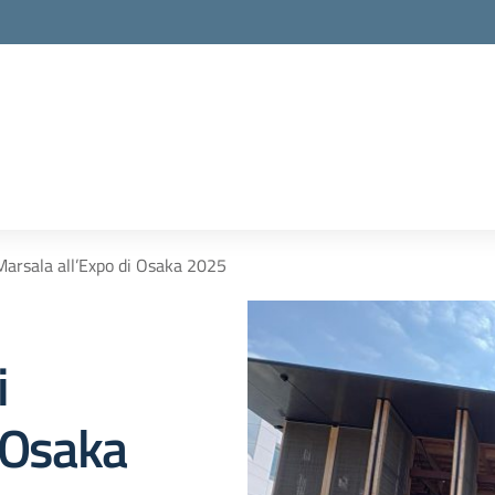
 Marsala all’Expo di Osaka 2025
i
 Osaka