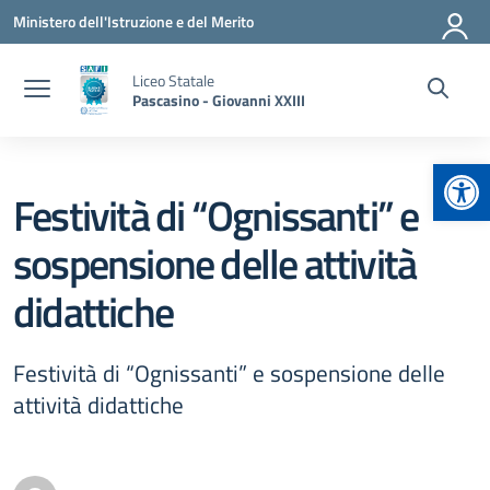
Vai ai contenuti
Vai al menu di navigazione
Vai al footer
Ministero dell'Istruzione e del Merito
Liceo Statale
Pascasino - Giovanni XXIII
Apr
Festività di “Ognissanti” e
sospensione delle attività
didattiche
Festività di “Ognissanti” e sospensione delle
attività didattiche