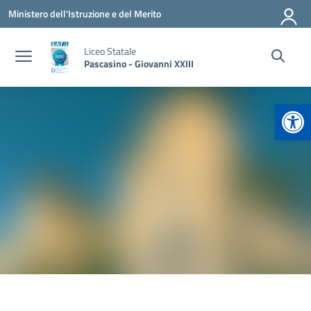
Vai ai contenuti
Vai al menu di navigazione
Vai al footer
Ministero dell'Istruzione e del Merito
Liceo Statale
Pascasino - Giovanni XXIII
Apr