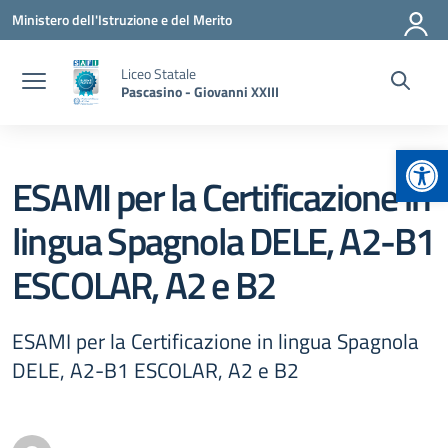
Vai ai contenuti
Vai al menu di navigazione
Vai al footer
Ministero dell'Istruzione e del Merito
Liceo Statale
Pascasino - Giovanni XXIII
Apr
ESAMI per la Certificazione in
lingua Spagnola DELE, A2-B1
ESCOLAR, A2 e B2
ESAMI per la Certificazione in lingua Spagnola
DELE, A2-B1 ESCOLAR, A2 e B2