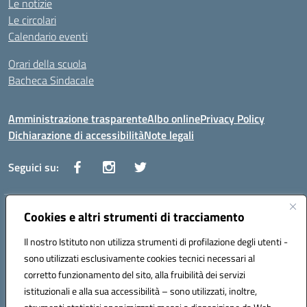
Le notizie
Le circolari
Calendario eventi
Orari della scuola
Bacheca Sindacale
Amministrazione trasparente
Albo online
Privacy Policy
Dichiarazione di accessibilità
Note legali
Seguici su:
Indirizzo:
Cookies e altri strumenti di tracciamento
Via Vaccari n.5 e Via Falcone n.20 - 91025 Marsala
Centralino:
09231928988
Email:
tppm03000q@istruzione.it
Il nostro Istituto non utilizza strumenti di profilazione degli utenti -
Posta elettronica certificata (PEC):
tppm03000q@pec.istruzione.it
sono utilizzati esclusivamente cookies tecnici necessari al
Codice fiscale: 82004490817
corretto funzionamento del sito, alla fruibilità dei servizi
Codice meccanografico:
TPPM03000Q
istituzionali e alla sua accessibilità – sono utilizzati, inoltre,