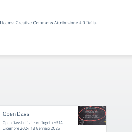
o Licenza Creative Commons Attribuzione 4.0 Italia.
Open Days
Eras
Open DaysLet's Learn Together!!14
Erasmu
Dicembre 2024 18 Gennaio 2025