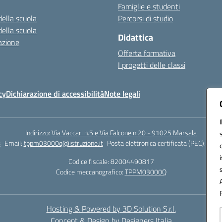
Famiglie e studenti
della scuola
Percorsi di studio
della scuola
Didattica
azione
Offerta formativa
I progetti delle classi
cy
Dichiarazione di accessibilità
Note legali
Indirizzo:
Via Vaccari n.5 e Via Falcone n.20 - 91025 Marsala
8
Email:
tppm03000q@istruzione.it
Posta elettronica certificata (PEC):
tppm
Codice fiscale: 82004490817
Codice meccanografico:
TPPM03000Q
Hosting & Powered by 3D Solution S.r.l.
Concept & Design by Designers Italia