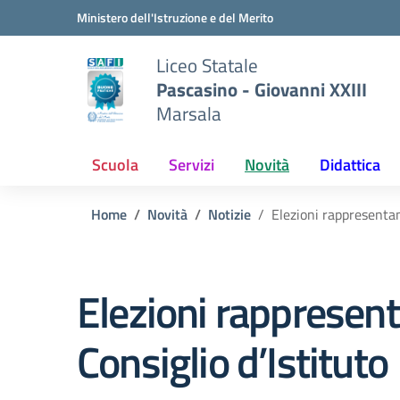
Vai ai contenuti
Vai al menu di navigazione
Vai al footer
Ministero dell'Istruzione e del Merito
Liceo Statale
Pascasino - Giovanni XXIII
Marsala
Scuola
Servizi
Novità
Didattica
Home
Novità
Notizie
Elezioni rappresentant
Elezioni rappresenta
Consiglio d’Istituto