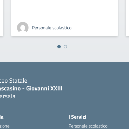
Personale scolastico
ceo Statale
scasino - Giovanni XXIII
arsala
Visita la pagina iniziale della scuola
la
I Servizi
zione
Personale scolastico