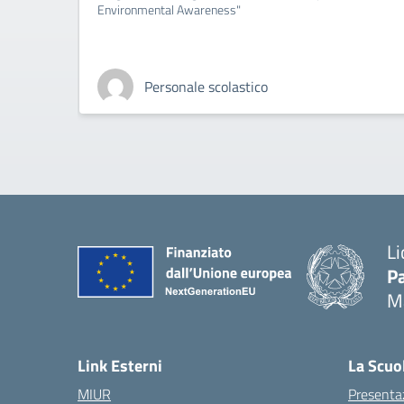
Environmental Awareness"
Personale scolastico
Li
Pa
M
— 
Link Esterni
La Scuo
MIUR
Presenta