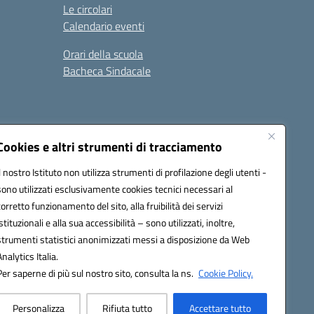
Le circolari
Calendario eventi
Orari della scuola
Bacheca Sindacale
Seguici su:
Cookies e altri strumenti di tracciamento
Il nostro Istituto non utilizza strumenti di profilazione degli utenti -
sono utilizzati esclusivamente cookies tecnici necessari al
03000q@pec.istruzione.it
corretto funzionamento del sito, alla fruibilità dei servizi
istituzionali e alla sua accessibilità – sono utilizzati, inoltre,
strumenti statistici anonimizzati messi a disposizione da Web
Analytics Italia.
Per saperne di più sul nostro sito, consulta la ns.
Cookie Policy.
Personalizza
Rifiuta tutto
Accettare tutto