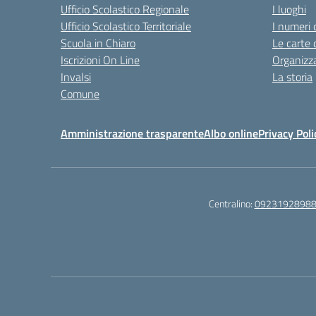
Ufficio Scolastico Regionale
I luoghi
Ufficio Scolastico Territoriale
I numeri 
Scuola in Chiaro
Le carte 
Iscrizioni On Line
Organizz
Invalsi
La storia
Comune
Amministrazione trasparente
Albo online
Privacy Poli
Centralino:
0923192898