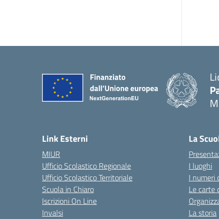
Li
Pa
M
— 
Link Esterni
La Scuo
MIUR
Presenta
Ufficio Scolastico Regionale
I luoghi
Ufficio Scolastico Territoriale
I numeri 
Scuola in Chiaro
Le carte 
Iscrizioni On Line
Organizz
Invalsi
La storia