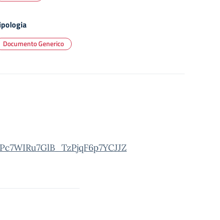
ipologia
Documento Generico
gpPc7WIRu7GlB_TzPjqF6p7YCJJZ