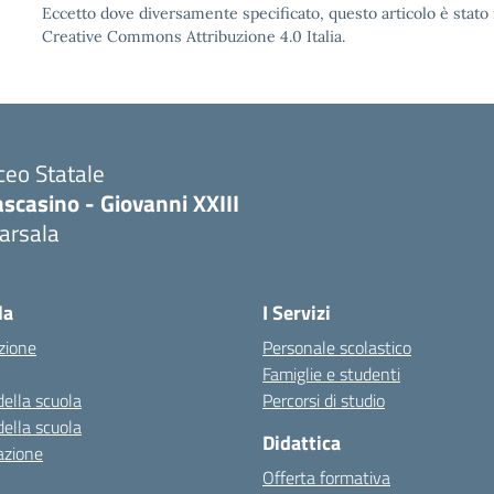
Eccetto dove diversamente specificato, questo articolo è stato 
Creative Commons Attribuzione 4.0 Italia.
ceo Statale
scasino - Giovanni XXIII
arsala
Visita la pagina iniziale della scuola
la
I Servizi
zione
Personale scolastico
Famiglie e studenti
della scuola
Percorsi di studio
della scuola
Didattica
azione
Offerta formativa