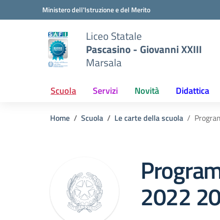
Vai ai contenuti
Vai al menu di navigazione
Vai al footer
Ministero dell'Istruzione e del Merito
Liceo Statale
Pascasino - Giovanni XXIII
Marsala
Scuola
Servizi
Novità
Didattica
Home
Scuola
Le carte della scuola
Program
Programm
2022 2