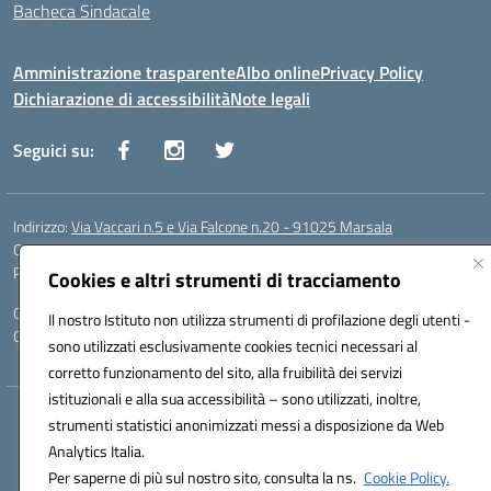
Bacheca Sindacale
Amministrazione trasparente
Albo online
Privacy Policy
Dichiarazione di accessibilità
Note legali
Seguici su:
Indirizzo:
Via Vaccari n.5 e Via Falcone n.20 - 91025 Marsala
Centralino:
09231928988
Email:
tppm03000q@istruzione.it
Posta elettronica certificata (PEC):
tppm03000q@pec.istruzione.it
Cookies e altri strumenti di tracciamento
Codice fiscale: 82004490817
Il nostro Istituto non utilizza strumenti di profilazione degli utenti -
Codice meccanografico:
TPPM03000Q
sono utilizzati esclusivamente cookies tecnici necessari al
corretto funzionamento del sito, alla fruibilità dei servizi
istituzionali e alla sua accessibilità – sono utilizzati, inoltre,
Hosting & Powered by 3D Solution S.r.l.
strumenti statistici anonimizzati messi a disposizione da Web
Concept & Design by Designers Italia
Analytics Italia.
Per saperne di più sul nostro sito, consulta la ns.
Cookie Policy.