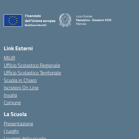
Liceo Statale
Pascasino - Giovanni XXIII
Marsala
— Visita la pagina iniziale della scuola
Link Esterni
MIUR
Ufficio Scolastico Regionale
Ufficio Scolastico Territoriale
Scuola in Chiaro
Iscrizioni On Line
Invalsi
Comune
La Scuola
Presentazione
I luoghi
I numeri della scuola