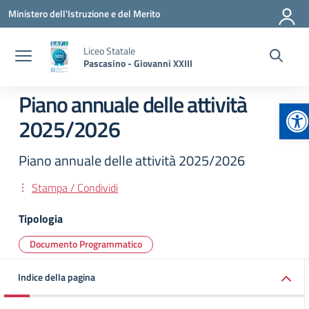
Vai ai contenuti
Vai al menu di navigazione
Vai al footer
Ministero dell'Istruzione e del Merito
Liceo Statale
Pascasino - Giovanni XXIII
Piano annuale delle attività
Ap
2025/2026
Piano annuale delle attività 2025/2026
Stampa / Condividi
Tipologia
Documento Programmatico
Indice della pagina