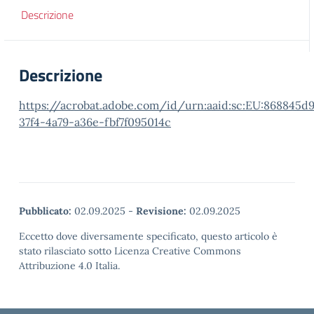
Descrizione
Descrizione
https://acrobat.adobe.com/id/urn:aaid:sc:EU:868845d
37f4-4a79-a36e-fbf7f095014c
Pubblicato:
02.09.2025
-
Revisione:
02.09.2025
Eccetto dove diversamente specificato, questo articolo è
stato rilasciato sotto Licenza Creative Commons
Attribuzione 4.0 Italia.