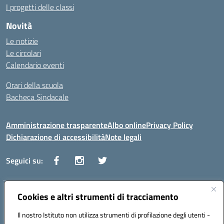
I progetti delle classi
Novità
Le notizie
Le circolari
Calendario eventi
Orari della scuola
Bacheca Sindacale
Amministrazione trasparente
Albo online
Privacy Policy
Dichiarazione di accessibilità
Note legali
Seguici su:
Indirizzo:
Cookies e altri strumenti di tracciamento
Via Vaccari n.5 e Via Falcone n.20 - 91025 Marsala
Centralino:
09231928988
Email:
tppm03000q@istruzione.it
Il nostro Istituto non utilizza strumenti di profilazione degli utenti -
Posta elettronica certificata (PEC):
tppm03000q@pec.istruzione.it