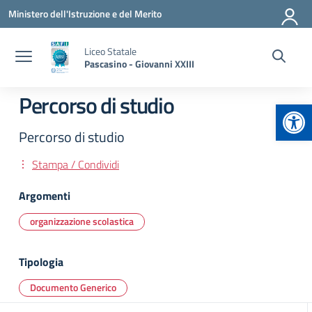
Vai ai contenuti
Vai al menu di navigazione
Vai al footer
Ministero dell'Istruzione e del Merito
Liceo Statale
Pascasino - Giovanni XXIII
Percorso di studio
Apr
Percorso di studio
Stampa / Condividi
Argomenti
organizzazione scolastica
Tipologia
Documento Generico