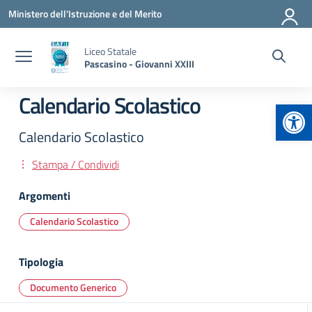
Vai ai contenuti
Vai al menu di navigazione
Vai al footer
Ministero dell'Istruzione e del Merito
Liceo Statale
Pascasino - Giovanni XXIII
Calendario Scolastico
Apr
Calendario Scolastico
Stampa / Condividi
Argomenti
Calendario Scolastico
Tipologia
Documento Generico