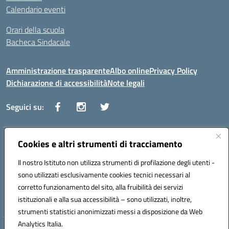
Calendario eventi
Orari della scuola
Bacheca Sindacale
Amministrazione trasparente
Albo online
Privacy Policy
Dichiarazione di accessibilità
Note legali
Seguici su:
Indirizzo:
Cookies e altri strumenti di tracciamento
Via Vaccari n.5 e Via Falcone n.20 - 91025 Marsala
Centralino:
09231928988
Email:
tppm03000q@istruzione.it
Il nostro Istituto non utilizza strumenti di profilazione degli utenti -
Posta elettronica certificata (PEC):
tppm03000q@pec.istruzione.it
sono utilizzati esclusivamente cookies tecnici necessari al
Codice fiscale: 82004490817
corretto funzionamento del sito, alla fruibilità dei servizi
Codice meccanografico:
TPPM03000Q
istituzionali e alla sua accessibilità – sono utilizzati, inoltre,
strumenti statistici anonimizzati messi a disposizione da Web
Analytics Italia.