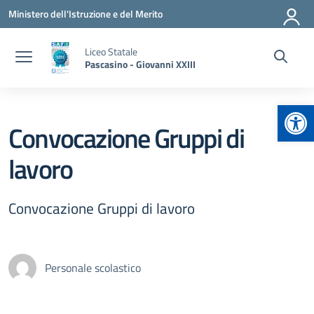
Vai ai contenuti
Vai al menu di navigazione
Vai al footer
Ministero dell'Istruzione e del Merito
Liceo Statale
Pascasino - Giovanni XXIII
Apr
Convocazione Gruppi di
lavoro
Convocazione Gruppi di lavoro
Personale scolastico