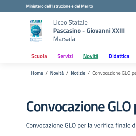
Vai ai contenuti
Vai al menu di navigazione
Vai al footer
Ministero dell'Istruzione e del Merito
Liceo Statale
Pascasino - Giovanni XXIII
Marsala
Scuola
Servizi
Novità
Didattica
Home
Novità
Notizie
Convocazione GLO per 
Convocazione GLO pe
Convocazione GLO per la verifica finale d