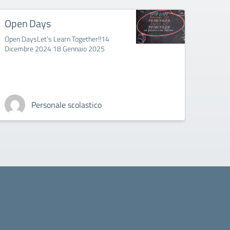
Open Days
Eras
Open DaysLet's Learn Together!!14
Erasmu
Dicembre 2024 18 Gennaio 2025
Personale scolastico