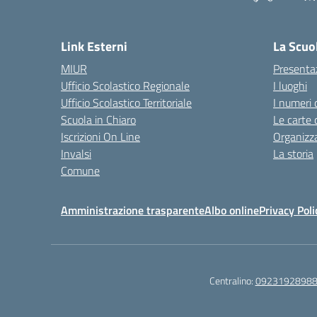
— 
Link Esterni
La Scuo
MIUR
Presenta
Ufficio Scolastico Regionale
I luoghi
Ufficio Scolastico Territoriale
I numeri 
Scuola in Chiaro
Le carte 
Iscrizioni On Line
Organizz
Invalsi
La storia
Comune
Amministrazione trasparente
Albo online
Privacy Poli
Centralino:
0923192898