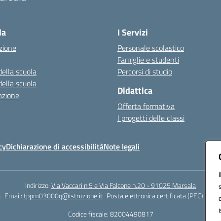
Visita la pagina iniziale della scuola
la
I Servizi
zione
Personale scolastico
Famiglie e studenti
della scuola
Percorsi di studio
della scuola
Didattica
azione
Offerta formativa
I progetti delle classi
cy
Dichiarazione di accessibilità
Note legali
Indirizzo:
Via Vaccari n.5 e Via Falcone n.20 - 91025 Marsala
8
Email:
tppm03000q@istruzione.it
Posta elettronica certificata (PEC):
tppm
Codice fiscale: 82004490817