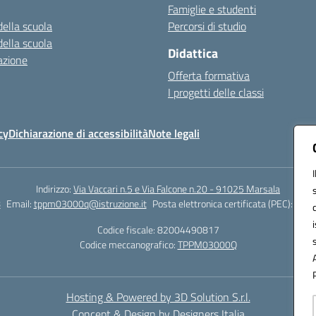
Famiglie e studenti
della scuola
Percorsi di studio
della scuola
Didattica
azione
Offerta formativa
I progetti delle classi
cy
Dichiarazione di accessibilità
Note legali
Indirizzo:
Via Vaccari n.5 e Via Falcone n.20 - 91025 Marsala
8
Email:
tppm03000q@istruzione.it
Posta elettronica certificata (PEC):
tppm
Codice fiscale: 82004490817
Codice meccanografico:
TPPM03000Q
Hosting & Powered by 3D Solution S.r.l.
Concept & Design by Designers Italia