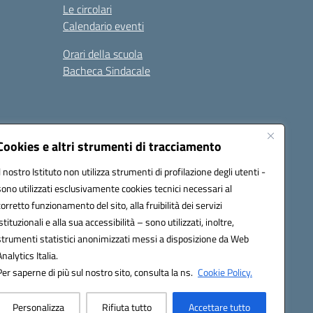
Le circolari
Calendario eventi
Orari della scuola
Bacheca Sindacale
Seguici su:
Cookies e altri strumenti di tracciamento
Il nostro Istituto non utilizza strumenti di profilazione degli utenti -
sono utilizzati esclusivamente cookies tecnici necessari al
03000q@pec.istruzione.it
corretto funzionamento del sito, alla fruibilità dei servizi
istituzionali e alla sua accessibilità – sono utilizzati, inoltre,
strumenti statistici anonimizzati messi a disposizione da Web
Analytics Italia.
Per saperne di più sul nostro sito, consulta la ns.
Cookie Policy.
Personalizza
Rifiuta tutto
Accettare tutto