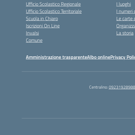
Ufficio Scolastico Regionale
I luoghi
Ufficio Scolastico Territoriale
I numeri 
Scuola in Chiaro
Le carte 
Iscrizioni On Line
Organizz
Invalsi
La storia
Comune
Amministrazione trasparente
Albo online
Privacy Poli
Centralino:
0923192898