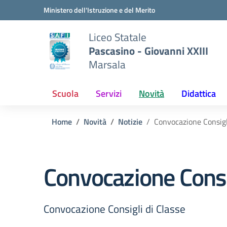
Vai ai contenuti
Vai al menu di navigazione
Vai al footer
Ministero dell'Istruzione e del Merito
Liceo Statale
Pascasino - Giovanni XXIII
Marsala
Scuola
Servizi
Novità
Didattica
Home
Novità
Notizie
Convocazione Consigl
Convocazione Consig
Convocazione Consigli di Classe