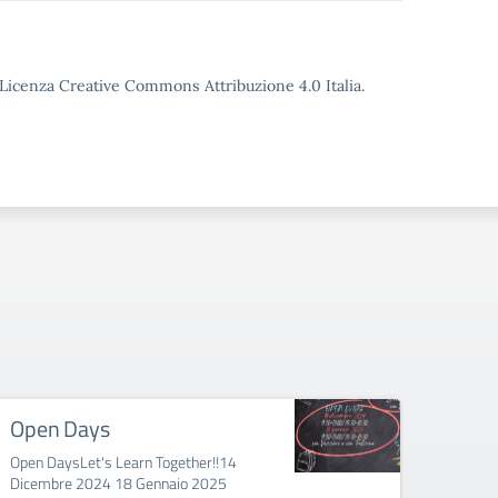
o Licenza Creative Commons Attribuzione 4.0 Italia.
Open Days
Eras
Open DaysLet's Learn Together!!14
Erasmu
Dicembre 2024 18 Gennaio 2025