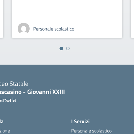
Personale scolastico
ceo Statale
scasino - Giovanni XXIII
arsala
Visita la pagina iniziale della scuola
la
I Servizi
zione
Personale scolastico