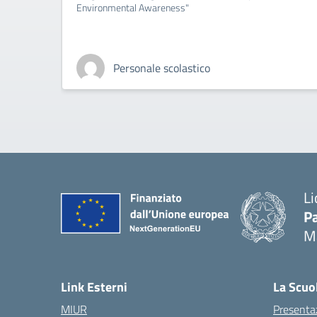
Environmental Awareness"
Personale scolastico
Li
Pa
M
— 
Link Esterni
La Scuo
MIUR
Presenta