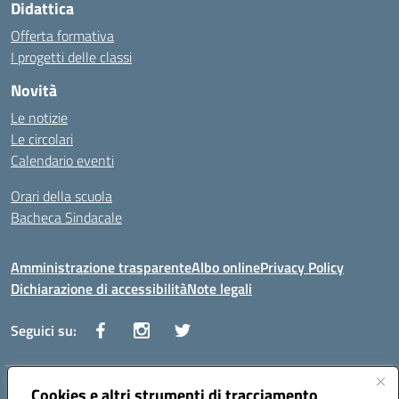
Didattica
Offerta formativa
I progetti delle classi
Novità
Le notizie
Le circolari
Calendario eventi
Orari della scuola
Bacheca Sindacale
Amministrazione trasparente
Albo online
Privacy Policy
Dichiarazione di accessibilità
Note legali
Seguici su:
Indirizzo:
Cookies e altri strumenti di tracciamento
Via Vaccari n.5 e Via Falcone n.20 - 91025 Marsala