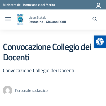
Vai ai contenuti
Vai al menu di navigazione
Vai al footer
Ministero dell'Istruzione e del Merito
Liceo Statale
Pascasino - Giovanni XXIII
Apr
Convocazione Collegio dei
Docenti
Convocazione Collegio dei Docenti
Personale scolastico