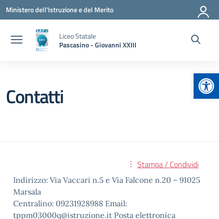
Vai ai contenuti
Vai al menu di navigazione
Vai al footer
Ministero dell'Istruzione e del Merito
Liceo Statale
Pascasino - Giovanni XXIII
Apr
Contatti
Stampa / Condividi
Indirizzo: Via Vaccari n.5 e Via Falcone n.20 – 91025
Marsala
Centralino: 09231928988 Email:
tppm03000q@istruzione.it Posta elettronica