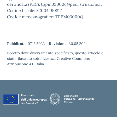
certificata (PEC): tppm03000q@pec.istruzione.it
Codice fiscale: 82004490817
Codice meccanografico: TPPM03000Q
Pubblicato:
07.12.2022
-
Revisione:
30.05.2024
Eccetto dove diversamente specificato, questo articolo è
stato rilasciato sotto Licenza Creative Commons
Attribuzione 4.0 Italia.
Liceo Statale
Pascasino - Giovanni XXIII
Marsala
— Visita la pagina iniziale della scuola