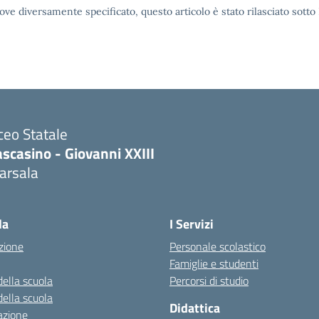
ove diversamente specificato, questo articolo è stato rilasciato sott
ceo Statale
scasino - Giovanni XXIII
arsala
Visita la pagina iniziale della scuola
la
I Servizi
zione
Personale scolastico
Famiglie e studenti
della scuola
Percorsi di studio
della scuola
Didattica
azione