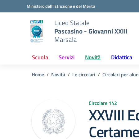
Vai ai contenuti
Vai al menu di navigazione
Vai al footer
Ministero dell'Istruzione e del Merito
Liceo Statale
Pascasino - Giovanni XXIII
Marsala
Scuola
Servizi
Novità
Didattica
Home
Novità
Le circolari
Circolari per alun
Circolare 142
XXVIII E
Certamen