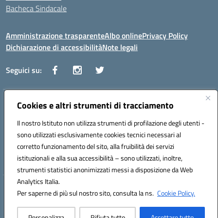
Bacheca Sindacale
Amministrazione trasparente
Albo online
Privacy Policy
Dichiarazione di accessibilità
Note legali
Seguici su:
Indirizzo:
Cookies e altri strumenti di tracciamento
Via Vaccari n.5 e Via Falcone n.20 - 91025 Marsala
Centralino:
09231928988
Email:
tppm03000q@istruzione.it
Il nostro Istituto non utilizza strumenti di profilazione degli utenti -
Posta elettronica certificata (PEC):
tppm03000q@pec.istruzione.it
sono utilizzati esclusivamente cookies tecnici necessari al
Codice fiscale: 82004490817
corretto funzionamento del sito, alla fruibilità dei servizi
Codice meccanografico:
TPPM03000Q
istituzionali e alla sua accessibilità – sono utilizzati, inoltre,
strumenti statistici anonimizzati messi a disposizione da Web
Analytics Italia.
Hosting & Powered by 3D Solution S.r.l.
Per saperne di più sul nostro sito, consulta la ns.
Cookie Policy.
Concept & Design by Designers Italia
Personalizza
Rifiuta tutto
Accettare tutto