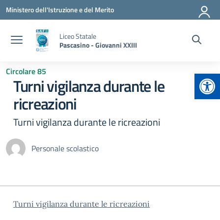
Vai ai contenuti
Vai al menu di navigazione
Vai al footer
Ministero dell'Istruzione e del Merito
Liceo Statale
Pascasino - Giovanni XXIII
Circolare 85
Apr
Turni vigilanza durante le
ricreazioni
Turni vigilanza durante le ricreazioni
Personale scolastico
Turni vigilanza durante le ricreazioni