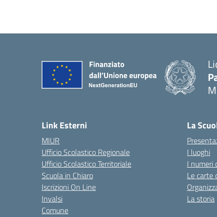
Li
Pa
M
— 
Link Esterni
La Scuo
MIUR
Presenta
Ufficio Scolastico Regionale
I luoghi
Ufficio Scolastico Territoriale
I numeri 
Scuola in Chiaro
Le carte 
Iscrizioni On Line
Organizz
Invalsi
La storia
Comune