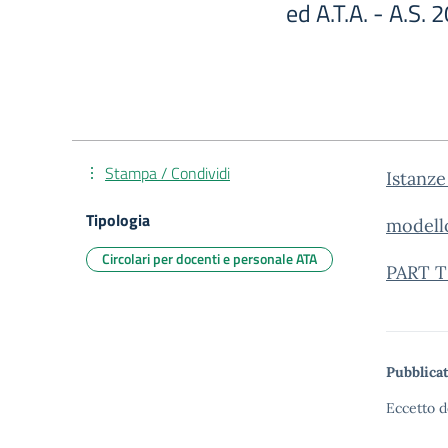
ed A.T.A. - A.S.
Stampa / Condividi
Istanze
Tipologia
model
Circolari per docenti e personale ATA
PART 
Pubblicat
Eccetto d