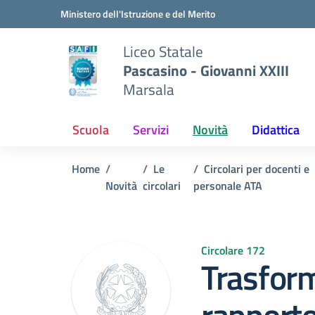
Vai ai contenuti
Vai al menu di navigazione
Vai al footer
Ministero dell'Istruzione e del Merito
Liceo Statale
Pascasino - Giovanni XXIII
Marsala
Scuola
Servizi
Novità
Didattica
Home
Le
Circolari per docenti e
Novità
circolari
personale ATA
Circolare 172
Trasfor