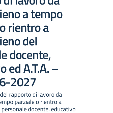
 di lavoro da
ieno a tempo
o rientro a
ieno del
e docente,
o ed A.T.A. –
26-2027
del rapporto di lavoro da
empo parziale o rientro a
 personale docente, educativo