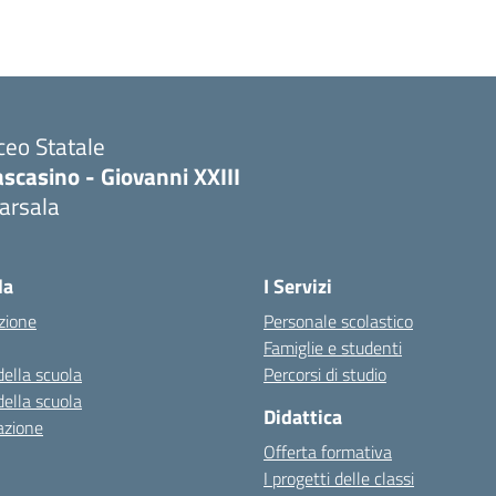
ceo Statale
scasino - Giovanni XXIII
arsala
Visita la pagina iniziale della scuola
la
I Servizi
zione
Personale scolastico
Famiglie e studenti
della scuola
Percorsi di studio
della scuola
Didattica
azione
Offerta formativa
I progetti delle classi