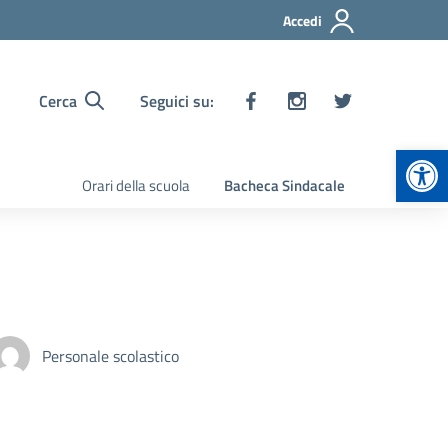
Accedi
Cerca
Seguici su:
Apr
Orari della scuola
Bacheca Sindacale
Personale scolastico