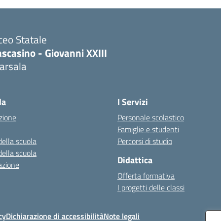
ceo Statale
scasino - Giovanni XXIII
arsala
Visita la pagina iniziale della scuola
la
I Servizi
zione
Personale scolastico
Famiglie e studenti
della scuola
Percorsi di studio
della scuola
Didattica
azione
Offerta formativa
I progetti delle classi
cy
Dichiarazione di accessibilità
Note legali