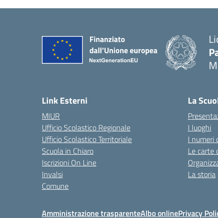
Li
Pa
M
— 
Link Esterni
La Scuo
MIUR
Presenta
Ufficio Scolastico Regionale
I luoghi
Ufficio Scolastico Territoriale
I numeri 
Scuola in Chiaro
Le carte 
Iscrizioni On Line
Organizz
Invalsi
La storia
Comune
Amministrazione trasparente
Albo online
Privacy Poli