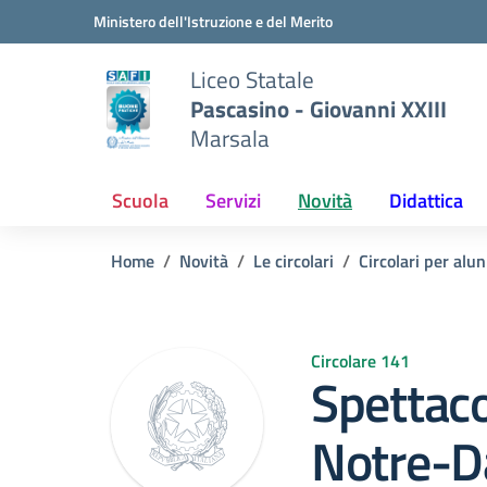
Vai ai contenuti
Vai al menu di navigazione
Vai al footer
Ministero dell'Istruzione e del Merito
Liceo Statale
Pascasino - Giovanni XXIII
Marsala
Scuola
Servizi
Novità
Didattica
Home
Novità
Le circolari
Circolari per alun
Circolare 141
Spettaco
Notre-