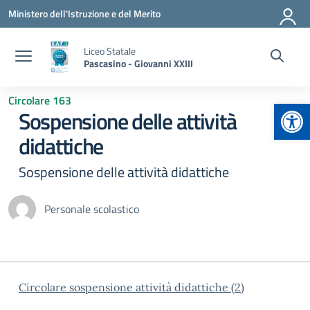
Vai ai contenuti
Vai al menu di navigazione
Vai al footer
Ministero dell'Istruzione e del Merito
Liceo Statale
Pascasino - Giovanni XXIII
Circolare 163
Apr
Sospensione delle attività
didattiche
Sospensione delle attività didattiche
Personale scolastico
Circolare sospensione attività didattiche (2)