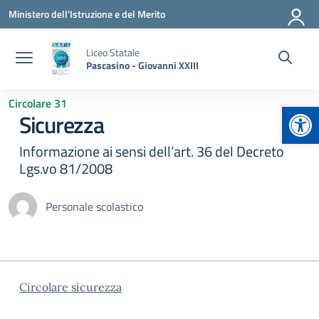
Vai ai contenuti
Vai al menu di navigazione
Vai al footer
Ministero dell'Istruzione e del Merito
Liceo Statale
Pascasino - Giovanni XXIII
Circolare 31
Apr
Sicurezza
Informazione ai sensi dell’art. 36 del Decreto
Lgs.vo 81/2008
Personale scolastico
Circolare sicurezza