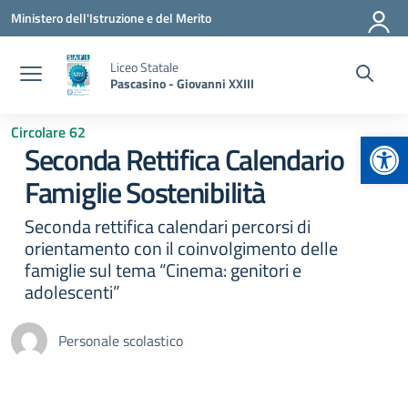
Vai ai contenuti
Vai al menu di navigazione
Vai al footer
Ministero dell'Istruzione e del Merito
Liceo Statale
Pascasino - Giovanni XXIII
Circolare 62
Apr
Seconda Rettifica Calendario
Famiglie Sostenibilità
Seconda rettifica calendari percorsi di
orientamento con il coinvolgimento delle
famiglie sul tema “Cinema: genitori e
adolescenti”
Personale scolastico