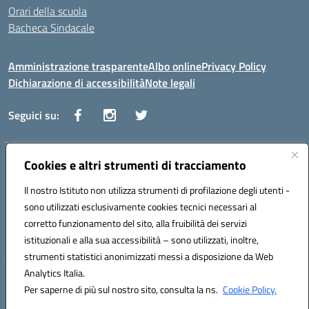
Orari della scuola
Bacheca Sindacale
Amministrazione trasparente
Albo online
Privacy Policy
Dichiarazione di accessibilità
Note legali
Seguici su:
Indirizzo:
Cookies e altri strumenti di tracciamento
Via Vaccari n.5 e Via Falcone n.20 - 91025 Marsala
Centralino:
09231928988
Email:
tppm03000q@istruzione.it
Il nostro Istituto non utilizza strumenti di profilazione degli utenti -
Posta elettronica certificata (PEC):
tppm03000q@pec.istruzione.it
sono utilizzati esclusivamente cookies tecnici necessari al
Codice fiscale: 82004490817
corretto funzionamento del sito, alla fruibilità dei servizi
Codice meccanografico:
TPPM03000Q
istituzionali e alla sua accessibilità – sono utilizzati, inoltre,
strumenti statistici anonimizzati messi a disposizione da Web
Analytics Italia.
Hosting & Powered by 3D Solution S.r.l.
Per saperne di più sul nostro sito, consulta la ns.
Cookie Policy.
Concept & Design by Designers Italia