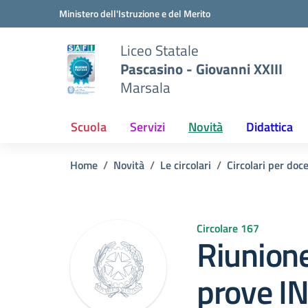
Vai ai contenuti
Vai al menu di navigazione
Vai al footer
Ministero dell'Istruzione e del Merito
Liceo Statale
Pascasino - Giovanni XXIII
Marsala
Scuola
Servizi
Novità
Didattica
Home
Novità
Le circolari
Circolari per doc
Circolare 167
Riunione
prove IN