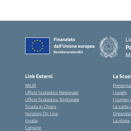
Li
Pa
M
— 
Link Esterni
La Scuo
MIUR
Presenta
Ufficio Scolastico Regionale
I luoghi
Ufficio Scolastico Territoriale
I numeri 
Scuola in Chiaro
Le carte 
Iscrizioni On Line
Organizz
Invalsi
La storia
Comune