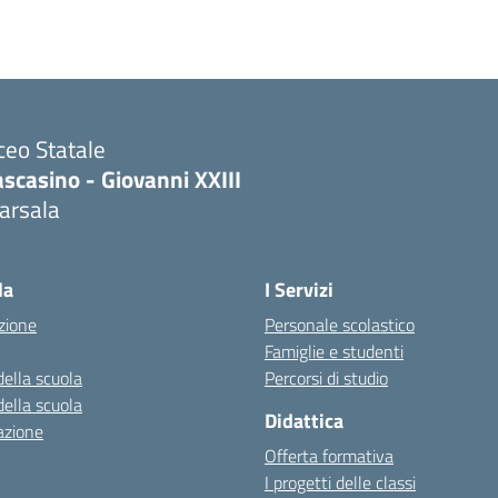
ceo Statale
scasino - Giovanni XXIII
arsala
Visita la pagina iniziale della scuola
la
I Servizi
zione
Personale scolastico
Famiglie e studenti
della scuola
Percorsi di studio
della scuola
Didattica
azione
Offerta formativa
I progetti delle classi