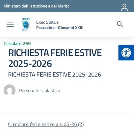
Vai ai contenuti
Vai al menu di navigazione
Vai al footer
Ministero dell'Istruzione e del Merito
Liceo Statale
Pascasino - Giovanni XXIII
Circolare 269
Apr
RICHIESTA FERIE ESTIVE
2025-2026
RICHIESTA FERIE ESTIVE 2025-2026
Personale scolastico
Circolare ferie estive a.s. 25-26 (2)