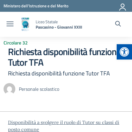
Vai ai contenuti
Vai al menu di navigazione
Vai al footer
Ministero dell'Istruzione e del Merito
Liceo Statale
Pascasino - Giovanni XXIII
Circolare 32
Apr
Richiesta disponibilità funzione
Tutor TFA
Richiesta disponibilità funzione Tutor TFA
Personale scolastico
Disponibilità a svolgere il ruolo di Tutor su classi di
posto comune