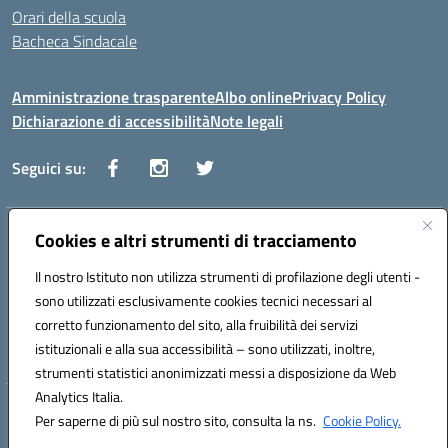
Orari della scuola
Bacheca Sindacale
Amministrazione trasparente
Albo online
Privacy Policy
Dichiarazione di accessibilità
Note legali
Seguici su:
Indirizzo:
Cookies e altri strumenti di tracciamento
Via Vaccari n.5 e Via Falcone n.20 - 91025 Marsala
Centralino:
09231928988
Email:
tppm03000q@istruzione.it
Il nostro Istituto non utilizza strumenti di profilazione degli utenti -
Posta elettronica certificata (PEC):
tppm03000q@pec.istruzione.it
sono utilizzati esclusivamente cookies tecnici necessari al
Codice fiscale: 82004490817
corretto funzionamento del sito, alla fruibilità dei servizi
Codice meccanografico:
TPPM03000Q
istituzionali e alla sua accessibilità – sono utilizzati, inoltre,
strumenti statistici anonimizzati messi a disposizione da Web
Analytics Italia.
Hosting & Powered by 3D Solution S.r.l.
Per saperne di più sul nostro sito, consulta la ns.
Cookie Policy.
Concept & Design by Designers Italia