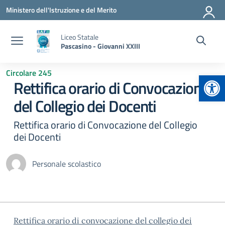
Vai ai contenuti
Vai al menu di navigazione
Vai al footer
Ministero dell'Istruzione e del Merito
Liceo Statale
Pascasino - Giovanni XXIII
Circolare 245
Apr
Rettifica orario di Convocazione
del Collegio dei Docenti
Rettifica orario di Convocazione del Collegio
dei Docenti
Personale scolastico
Rettifica orario di convocazione del collegio dei