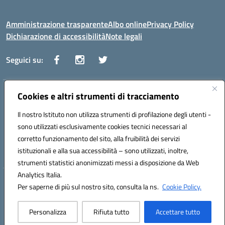
Amministrazione trasparente
Albo online
Privacy Policy
Dichiarazione di accessibilità
Note legali
Seguici su:
Indirizzo:
Cookies e altri strumenti di tracciamento
Via Vaccari n.5 e Via Falcone n.20 - 91025 Marsala
Centralino:
09231928988
Email:
tppm03000q@istruzione.it
Il nostro Istituto non utilizza strumenti di profilazione degli utenti -
Posta elettronica certificata (PEC):
tppm03000q@pec.istruzione.it
sono utilizzati esclusivamente cookies tecnici necessari al
Codice fiscale: 82004490817
corretto funzionamento del sito, alla fruibilità dei servizi
Codice meccanografico:
TPPM03000Q
istituzionali e alla sua accessibilità – sono utilizzati, inoltre,
strumenti statistici anonimizzati messi a disposizione da Web
Analytics Italia.
Hosting & Powered by 3D Solution S.r.l.
Per saperne di più sul nostro sito, consulta la ns.
Cookie Policy.
Concept & Design by Designers Italia
Personalizza
Rifiuta tutto
Accettare tutto