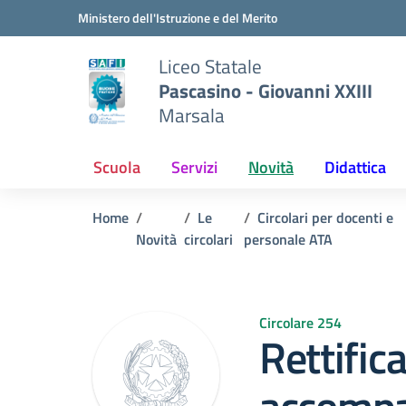
Vai ai contenuti
Vai al menu di navigazione
Vai al footer
Ministero dell'Istruzione e del Merito
Liceo Statale
Pascasino - Giovanni XXIII
Marsala
Scuola
Servizi
Novità
Didattica
Home
Le
Circolari per docenti e
Novità
circolari
personale ATA
Circolare 254
Rettific