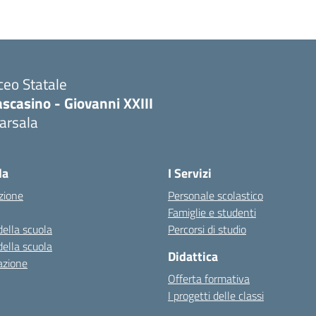
ceo Statale
scasino - Giovanni XXIII
arsala
Visita la pagina iniziale della scuola
la
I Servizi
zione
Personale scolastico
Famiglie e studenti
della scuola
Percorsi di studio
della scuola
Didattica
azione
Offerta formativa
I progetti delle classi