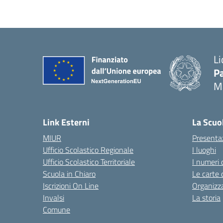
Li
Pa
M
— 
Link Esterni
La Scuo
MIUR
Presenta
Ufficio Scolastico Regionale
I luoghi
Ufficio Scolastico Territoriale
I numeri 
Scuola in Chiaro
Le carte 
Iscrizioni On Line
Organizz
Invalsi
La storia
Comune