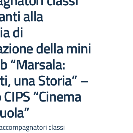
gnatori classi
anti alla
a di
zione della mini
b “Marsala:
ti, una Storia” –
o CIPS “Cinema
cuola”
 accompagnatori classi