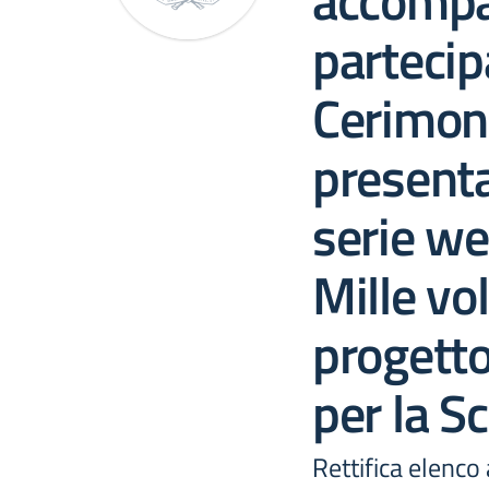
accompa
partecip
Cerimoni
presenta
serie we
Mille vol
progett
per la S
Rettifica elenco