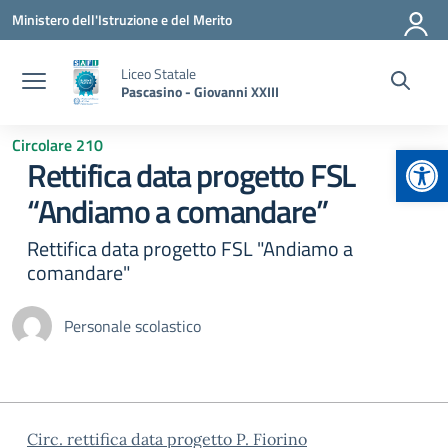
Vai ai contenuti
Vai al menu di navigazione
Vai al footer
Ministero dell'Istruzione e del Merito
Liceo Statale
Pascasino - Giovanni XXIII
Circolare 210
Apr
Rettifica data progetto FSL
“Andiamo a comandare”
Rettifica data progetto FSL "Andiamo a
comandare"
Personale scolastico
Circ. rettifica data progetto P. Fiorino