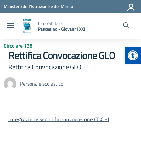
Vai ai contenuti
Vai al menu di navigazione
Vai al footer
Ministero dell'Istruzione e del Merito
Liceo Statale
Pascasino - Giovanni XXIII
Circolare 138
Apr
Rettifica Convocazione GLO
Rettifica Convocazione GLO
Personale scolastico
integrazione seconda convocazione GLO-1