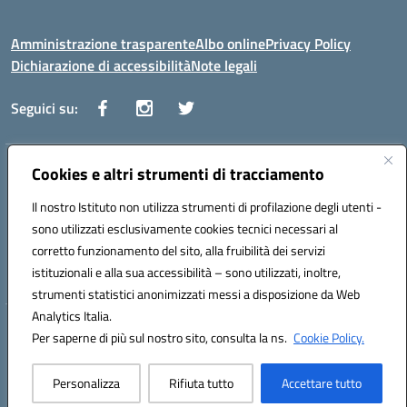
Amministrazione trasparente
Albo online
Privacy Policy
Dichiarazione di accessibilità
Note legali
Seguici su:
Indirizzo:
Cookies e altri strumenti di tracciamento
Via Vaccari n.5 e Via Falcone n.20 - 91025 Marsala
Centralino:
09231928988
Email:
tppm03000q@istruzione.it
Il nostro Istituto non utilizza strumenti di profilazione degli utenti -
Posta elettronica certificata (PEC):
tppm03000q@pec.istruzione.it
sono utilizzati esclusivamente cookies tecnici necessari al
Codice fiscale: 82004490817
corretto funzionamento del sito, alla fruibilità dei servizi
Codice meccanografico:
TPPM03000Q
istituzionali e alla sua accessibilità – sono utilizzati, inoltre,
strumenti statistici anonimizzati messi a disposizione da Web
Analytics Italia.
Hosting & Powered by 3D Solution S.r.l.
Per saperne di più sul nostro sito, consulta la ns.
Cookie Policy.
Concept & Design by Designers Italia
Personalizza
Rifiuta tutto
Accettare tutto