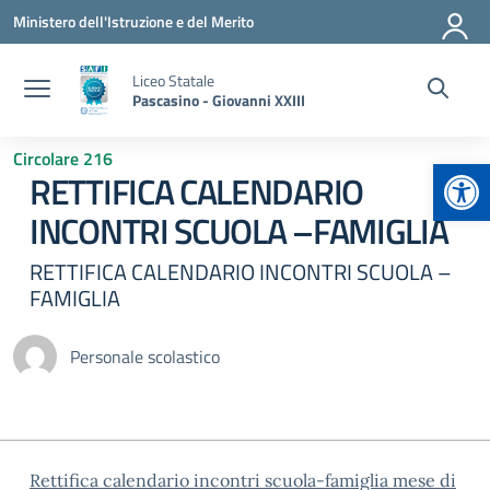
Vai ai contenuti
Vai al menu di navigazione
Vai al footer
Ministero dell'Istruzione e del Merito
Liceo Statale
Pascasino - Giovanni XXIII
Circolare 216
Apr
RETTIFICA CALENDARIO
INCONTRI SCUOLA –FAMIGLIA
RETTIFICA CALENDARIO INCONTRI SCUOLA –
FAMIGLIA
Personale scolastico
Rettifica calendario incontri scuola-famiglia mese di