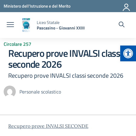
Vai ai contenuti
Vai al menu di navigazione
Vai al footer
Ministero dell'Istruzione e del Merito
Liceo Statale
Pascasino - Giovanni XXIII
Circolare 257
Apr
Recupero prove INVALSI classi
seconde 2026
Recupero prove INVALSI classi seconde 2026
Personale scolastico
Recupero prove INVALSI SECONDE