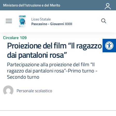
Vai ai contenuti
Vai al menu di navigazione
Vai al footer
Ministero dell'Istruzione e del Merito
Liceo Statale
Pascasino - Giovanni XXIII
Circolare 109
Apr
Proiezione del film “Il ragazzo
dai pantaloni rosa”
Partecipazione alla proiezione del film “Il
ragazzo dai pantaloni rosa”-Primo turno -
Secondo turno
Personale scolastico