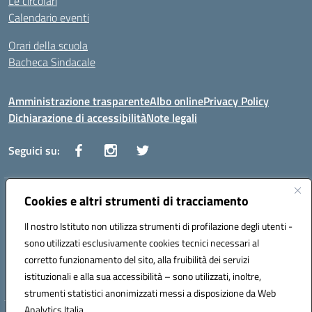
Le circolari
Calendario eventi
Orari della scuola
Bacheca Sindacale
Amministrazione trasparente
Albo online
Privacy Policy
Dichiarazione di accessibilità
Note legali
Seguici su:
Indirizzo:
Cookies e altri strumenti di tracciamento
Via Vaccari n.5 e Via Falcone n.20 - 91025 Marsala
Centralino:
09231928988
Email:
tppm03000q@istruzione.it
Il nostro Istituto non utilizza strumenti di profilazione degli utenti -
Posta elettronica certificata (PEC):
tppm03000q@pec.istruzione.it
sono utilizzati esclusivamente cookies tecnici necessari al
Codice fiscale: 82004490817
corretto funzionamento del sito, alla fruibilità dei servizi
Codice meccanografico:
TPPM03000Q
istituzionali e alla sua accessibilità – sono utilizzati, inoltre,
strumenti statistici anonimizzati messi a disposizione da Web
Analytics Italia.