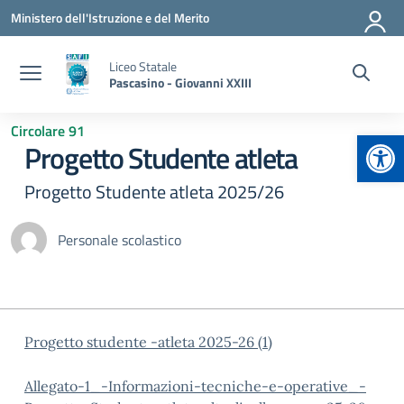
Vai ai contenuti
Vai al menu di navigazione
Vai al footer
Ministero dell'Istruzione e del Merito
Liceo Statale
Pascasino - Giovanni XXIII
Circolare 91
Apr
Progetto Studente atleta
Progetto Studente atleta 2025/26
Personale scolastico
Progetto studente -atleta 2025-26 (1)
Allegato-1_-Informazioni-tecniche-e-operative_-