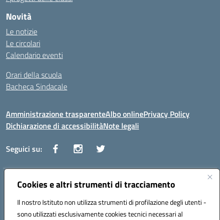
Novità
Le notizie
Le circolari
Calendario eventi
Orari della scuola
Bacheca Sindacale
Amministrazione trasparente
Albo online
Privacy Policy
Dichiarazione di accessibilità
Note legali
Seguici su:
Indirizzo:
Cookies e altri strumenti di tracciamento
Via Vaccari n.5 e Via Falcone n.20 - 91025 Marsala
Centralino:
09231928988
Email:
tppm03000q@istruzione.it
Il nostro Istituto non utilizza strumenti di profilazione degli utenti -
Posta elettronica certificata (PEC):
tppm03000q@pec.istruzione.it
sono utilizzati esclusivamente cookies tecnici necessari al