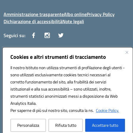
Amministrazione trasparente
Albo online
Privacy Policy
Dichiarazione di accessibilità
Note legali
Seguici su:
Indirizzo:
Cookies e altri strumenti di tracciamento
Via Vaccari n.5 e Via Falcone n.20 - 91025 Marsala
Centralino:
09231928988
Email:
tppm03000q@istruzione.it
Il nostro Istituto non utilizza strumenti di profilazione degli utenti -
Posta elettronica certificata (PEC):
tppm03000q@pec.istruzione.it
sono utilizzati esclusivamente cookies tecnici necessari al
Codice fiscale: 82004490817
corretto funzionamento del sito, alla fruibilità dei servizi
Codice meccanografico:
TPPM03000Q
istituzionali e alla sua accessibilità – sono utilizzati, inoltre,
strumenti statistici anonimizzati messi a disposizione da Web
Analytics Italia.
Hosting & Powered by 3D Solution S.r.l.
Per saperne di più sul nostro sito, consulta la ns.
Cookie Policy.
Concept & Design by Designers Italia
Personalizza
Rifiuta tutto
Accettare tutto