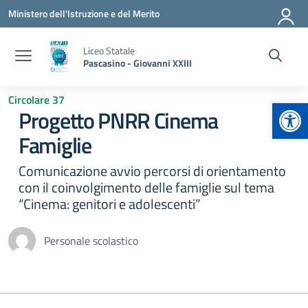
Vai ai contenuti
Vai al menu di navigazione
Vai al footer
Ministero dell'Istruzione e del Merito
Liceo Statale
Pascasino - Giovanni XXIII
Circolare 37
Apr
Progetto PNRR Cinema
Famiglie
Comunicazione avvio percorsi di orientamento
con il coinvolgimento delle famiglie sul tema
“Cinema: genitori e adolescenti”
Personale scolastico