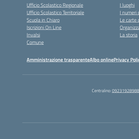
Ufficio Scolastico Regionale
I luoghi
Ufficio Scolastico Territoriale
I numeri 
Scuola in Chiaro
Le carte 
Iscrizioni On Line
Organizz
Invalsi
La storia
Comune
Amministrazione trasparente
Albo online
Privacy Poli
Centralino:
0923192898