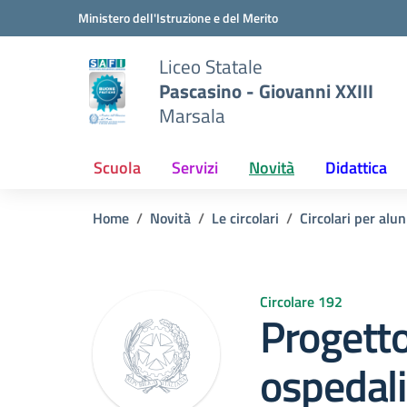
Vai ai contenuti
Vai al menu di navigazione
Vai al footer
Ministero dell'Istruzione e del Merito
Liceo Statale
Pascasino - Giovanni XXIII
Marsala
Scuola
Servizi
Novità
Didattica
Home
Novità
Le circolari
Circolari per alun
Circolare 192
Progetto
ospedali