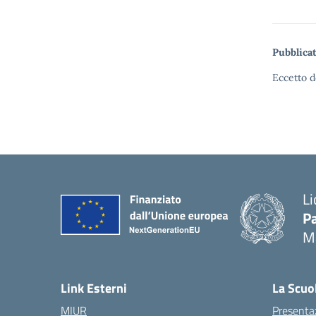
Pubblicat
Eccetto d
Li
Pa
M
— 
Link Esterni
La Scuo
MIUR
Presenta