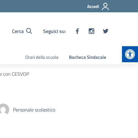
Accedi
Cerca
Seguici su:
Apr
Orari della scuola
Bacheca Sindacale
one con CESVOP
Personale scolastico