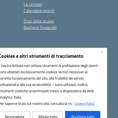
Le circolari
Calendario eventi
Orari della scuola
Bacheca Sindacale
Seguici su:
Cookies e altri strumenti di tracciamento
Il nostro Istituto non utilizza strumenti di profilazione degli utenti -
sono utilizzati esclusivamente cookies tecnici necessari al
03000q@pec.istruzione.it
corretto funzionamento del sito, alla fruibilità dei servizi
istituzionali e alla sua accessibilità – sono utilizzati, inoltre,
strumenti statistici anonimizzati messi a disposizione da Web
Analytics Italia.
Per saperne di più sul nostro sito, consulta la ns.
Cookie Policy.
Personalizza
Rifiuta tutto
Accettare tutto