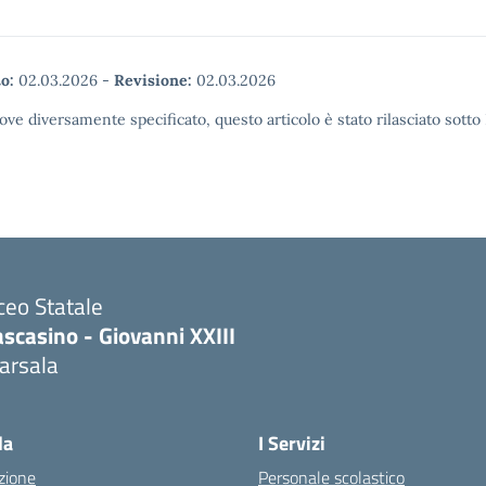
o:
02.03.2026
-
Revisione:
02.03.2026
ove diversamente specificato, questo articolo è stato rilasciato sott
ceo Statale
scasino - Giovanni XXIII
arsala
Visita la pagina iniziale della scuola
la
I Servizi
zione
Personale scolastico