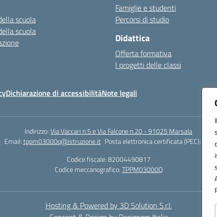
Famiglie e studenti
della scuola
Percorsi di studio
della scuola
Didattica
azione
Offerta formativa
I progetti delle classi
cy
Dichiarazione di accessibilità
Note legali
Indirizzo:
Via Vaccari n.5 e Via Falcone n.20 - 91025 Marsala
8
Email:
tppm03000q@istruzione.it
Posta elettronica certificata (PEC):
tppm
Codice fiscale: 82004490817
Codice meccanografico:
TPPM03000Q
Hosting & Powered by 3D Solution S.r.l.