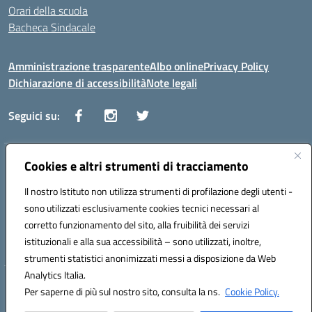
Orari della scuola
Bacheca Sindacale
Amministrazione trasparente
Albo online
Privacy Policy
Dichiarazione di accessibilità
Note legali
Seguici su:
Indirizzo:
Cookies e altri strumenti di tracciamento
Via Vaccari n.5 e Via Falcone n.20 - 91025 Marsala
Centralino:
09231928988
Email:
tppm03000q@istruzione.it
Il nostro Istituto non utilizza strumenti di profilazione degli utenti -
Posta elettronica certificata (PEC):
tppm03000q@pec.istruzione.it
sono utilizzati esclusivamente cookies tecnici necessari al
Codice fiscale: 82004490817
corretto funzionamento del sito, alla fruibilità dei servizi
Codice meccanografico:
TPPM03000Q
istituzionali e alla sua accessibilità – sono utilizzati, inoltre,
strumenti statistici anonimizzati messi a disposizione da Web
Analytics Italia.
Hosting & Powered by 3D Solution S.r.l.
Per saperne di più sul nostro sito, consulta la ns.
Cookie Policy.
Concept & Design by Designers Italia