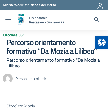
Vai ai contenuti
Vai al menu di navigazione
Vai al footer
Ministero dell'Istruzione e del Merito
Liceo Statale
Pascasino - Giovanni XXIII
Circolare 361
Apr
Percorso orientamento
formativo “Da Mozia a Lilibeo”
Percorso orientamento formativo "Da Mozia a
Lilibeo"
Personale scolastico
Circolare Mozia