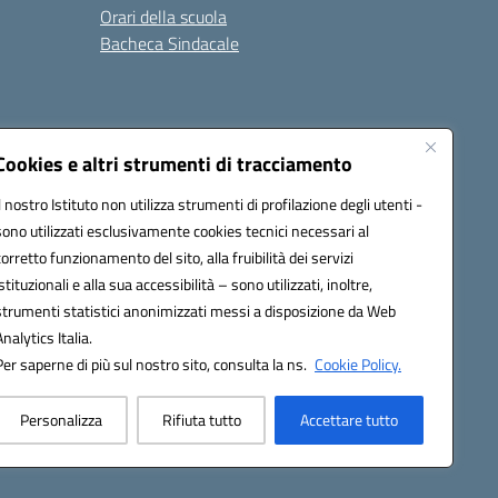
Orari della scuola
Bacheca Sindacale
Seguici su:
Cookies e altri strumenti di tracciamento
Il nostro Istituto non utilizza strumenti di profilazione degli utenti -
sono utilizzati esclusivamente cookies tecnici necessari al
03000q@pec.istruzione.it
corretto funzionamento del sito, alla fruibilità dei servizi
istituzionali e alla sua accessibilità – sono utilizzati, inoltre,
strumenti statistici anonimizzati messi a disposizione da Web
Analytics Italia.
Per saperne di più sul nostro sito, consulta la ns.
Cookie Policy.
Personalizza
Rifiuta tutto
Accettare tutto