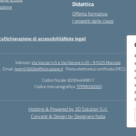
Didattica
azione
Offerta formativa
I progetti delle classi
cy
Dichiarazione di accessibilità
Note legali
Indirizzo:
Via Vaccari n.5 e Via Falcone n.20 - 91025 Marsala
8
Email:
tppm03000q@istruzione.it
Posta elettronica certificata (PEC):
tppm
Codice fiscale: 82004490817
Codice meccanografico:
TPPM03000Q
Hosting & Powered by 3D Solution S.r.l.
Concept & Design by Designers Italia