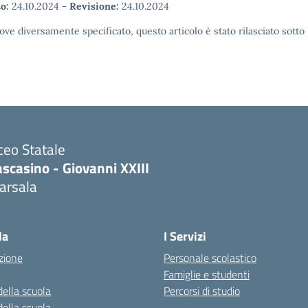
o:
24.10.2024
-
Revisione:
24.10.2024
ove diversamente specificato, questo articolo è stato rilasciato sott
ceo Statale
scasino - Giovanni XXIII
arsala
Visita la pagina iniziale della scuola
la
I Servizi
zione
Personale scolastico
Famiglie e studenti
della scuola
Percorsi di studio
della scuola