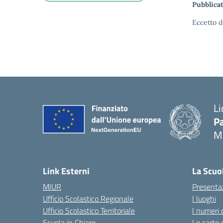
Pubblicat
Eccetto d
Li
Pa
M
— 
Link Esterni
La Scuo
MIUR
Presenta
Ufficio Scolastico Regionale
I luoghi
Ufficio Scolastico Territoriale
I numeri 
Scuola in Chiaro
Le carte 