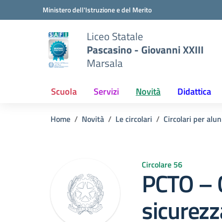
Vai ai contenuti
Vai al menu di navigazione
Vai al footer
Ministero dell'Istruzione e del Merito
Liceo Statale
Pascasino - Giovanni XXIII
Marsala
Scuola
Servizi
Novità
Didattica
Home
Novità
Le circolari
Circolari per alun
Circolare 56
PCTO – C
sicurez