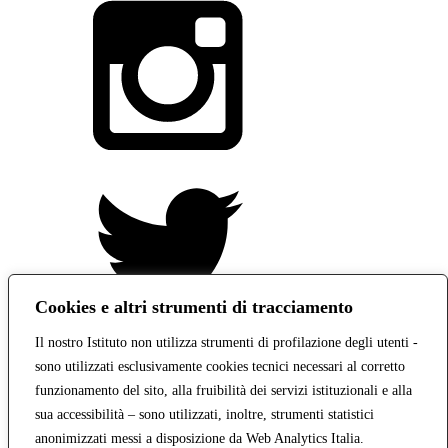
Cookies e altri strumenti di tracciamento
Il nostro Istituto non utilizza strumenti di profilazione degli utenti -
Indirizzo:
Via Vaccari n.5 e Via Falcone n.20 - 91025 Marsala
sono utilizzati esclusivamente cookies tecnici necessari al corretto
Centralino:
09231928988
funzionamento del sito, alla fruibilità dei servizi istituzionali e alla
Email:
tppm03000q@istruzione.it
sua accessibilità – sono utilizzati, inoltre, strumenti statistici
Posta elettronica certificata (PEC):
tppm03000q@pec.istruzione.it
anonimizzati messi a disposizione da Web Analytics Italia.