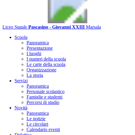
Liceo Statale
Pascasino - Giovanni XXIII
Marsala
Scuola
Panoramica
Presentazione
I luoghi
I numeri della scuola
Le carte della scuola
Organizzazione
La storia
Servizi
Panoramica
Personale scolastico
Famiglie e studenti
Percorsi di studio
Novità
Panoramica
Le notizie
Le circolari
Calendario eventi
Didattica