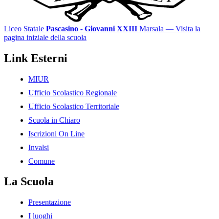
Liceo Statale
Pascasino - Giovanni XXIII
Marsala
— Visita la
pagina iniziale della scuola
Link Esterni
MIUR
Ufficio Scolastico Regionale
Ufficio Scolastico Territoriale
Scuola in Chiaro
Iscrizioni On Line
Invalsi
Comune
La Scuola
Presentazione
I luoghi