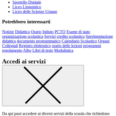
Sportello Digitale
Liceo Linguistico
Liceo delle Scienze Umane
Potrebbero interessarti
Notizie
Didattica
Orario
Istituto
PCTO
Esame di stato
organizzazione scolastica
Servizi
credito scolastico
Sperimentazione
didattica
documento programmatico
Calendario Scolastico
Organi
Collegiali
Registro elettronico
orario delle lezioni
programmi
regolamento
Albo
Libri di testo
Modulistica
Accedi ai servizi
Da qui puoi accedere ai diversi servizi della scuola che richiedono