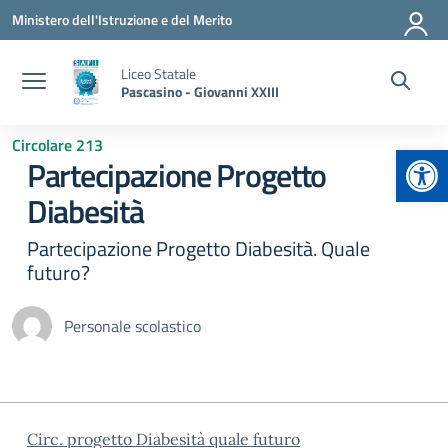
Vai ai contenuti
Vai al menu di navigazione
Vai al footer
Ministero dell'Istruzione e del Merito
Liceo Statale
Pascasino - Giovanni XXIII
Circolare 213
Apr
Partecipazione Progetto
Diabesità
Partecipazione Progetto Diabesità. Quale
futuro?
Personale scolastico
Circ. progetto Diabesità quale futuro