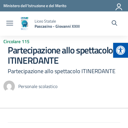
Vai ai contenuti
Vai al menu di navigazione
Vai al footer
Ministero dell'Istruzione e del Merito
Liceo Statale
Pascasino - Giovanni XXIII
Circolare 115
Apr
Partecipazione allo spettacolo
ITINERDANTE
Partecipazione allo spettacolo ITINERDANTE
Personale scolastico